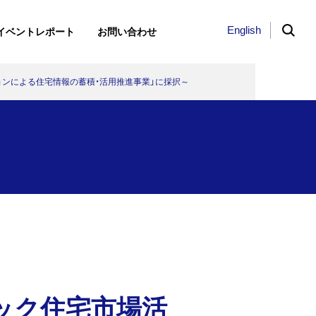
English
イベントレポート
お問い合わせ
ョンによる住宅情報の蓄積・活用推進事業」に採択～
ト
3日（木）、「KKE Vis…
建築学会教育賞（教育貢献）を受…
バスと協働で「道路の見守りプロ…
け
とバーチャル空
derCPQ」導入事
するデータ同化
能性
ック住宅市場活