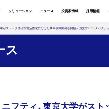
て
ソリューション
ニュース
投資家情報
採用情報
大学がストック住宅市場活性化にむけた共同事業開発を開始～国交省「インスペクシ
KKEの現場から
展示レポート
導入事例
講演レポー
7月2
26.07.02
セミナー・イベント
安全・安心を守る
ご挨拶
ース
書籍
情報を確実に伝える
会社概要
ニュースリリース
展示レポート
日本
論文・学会発表
26.04.20
ソリューション
モノづくりを支える
アクセス
お知らせ
講演レポート
所属団体・加入学会
科学的に決める
組織図/人事関連データ
関東
イベントアーカイブ
26.03.06
ソリューション
KKEの現場から
【後編】森ビルと挑む、工
災害対策を事業戦略とし
製造業向
現実世界
学知を結集し「麻布台ヒ
てデザインする
CPQ「Or
間を融合
導入事例
ルズ」の安全・安心…
例
技術の可
、ニフティ、東京大学がスト