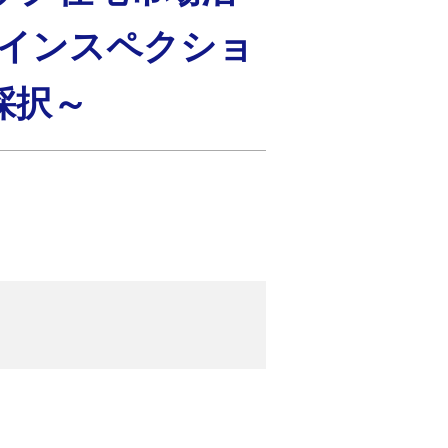
「インスペクショ
採択～