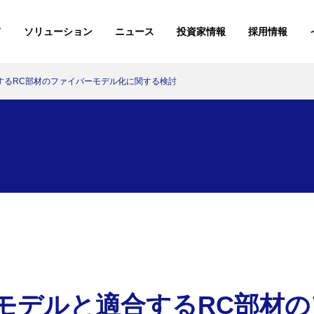
て
ソリューション
ニュース
投資家情報
採用情報
するRC部材のファイバーモデル化に関する検討
KKEの現場から
展示レポート
導入事例
講演レポー
7月2
26.07.02
セミナー・イベント
安全・安心を守る
ご挨拶
書籍
情報を確実に伝える
会社概要
ニュースリリース
展示レポート
日本
論文・学会発表
26.04.20
ソリューション
モノづくりを支える
アクセス
お知らせ
講演レポート
所属団体・加入学会
科学的に決める
組織図/人事関連データ
関東
イベントアーカイブ
26.03.06
ソリューション
KKEの現場から
【後編】森ビルと挑む、工
災害対策を事業戦略とし
製造業向
現実世界
学知を結集し「麻布台ヒ
てデザインする
CPQ「Or
間を融合
導入事例
ルズ」の安全・安心…
例
技術の可
モデルと適合するRC部材