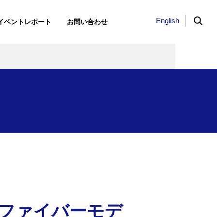
English
イベントレポート
お問い合わせ
ト
3日（木）、「KKE Vis…
建築学会教育賞（教育貢献）を受…
バスと協働で「道路の見守りプロ…
け
とバーチャル空
derCPQ」導入事
するデータ同化
能性
のファイバーモデ