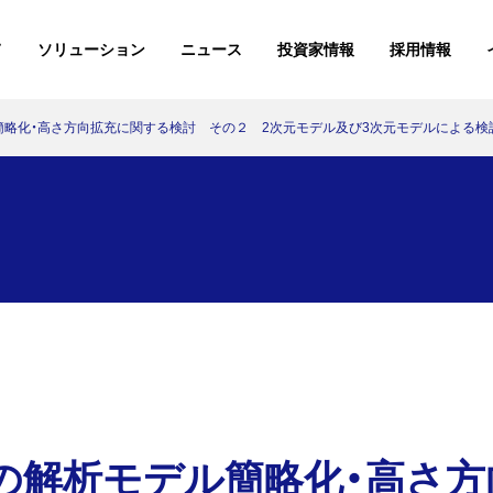
て
ソリューション
ニュース
投資家情報
採用情報
簡略化・高さ方向拡充に関する検討 その２ 2次元モデル及び3次元モデルによる検
KKEの現場から
展示レポート
導入事例
講演レポー
7月2
26.07.02
セミナー・イベント
安全・安心を守る
ご挨拶
書籍
情報を確実に伝える
会社概要
ニュースリリース
展示レポート
日本
論文・学会発表
26.04.20
ソリューション
モノづくりを支える
アクセス
お知らせ
講演レポート
所属団体・加入学会
科学的に決める
組織図/人事関連データ
関東
イベントアーカイブ
26.03.06
ソリューション
KKEの現場から
【後編】森ビルと挑む、工
災害対策を事業戦略とし
製造業向
現実世界
学知を結集し「麻布台ヒ
てデザインする
CPQ「Or
間を融合
導入事例
ルズ」の安全・安心…
例
技術の可
法の解析モデル簡略化・高さ