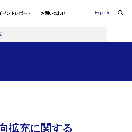
English
イベントレポート
お問い合わせ
証
ト
3日（木）、「KKE Vis…
建築学会教育賞（教育貢献）を受…
バスと協働で「道路の見守りプロ…
け
とバーチャル空
derCPQ」導入事
するデータ同化
能性
方向拡充に関する