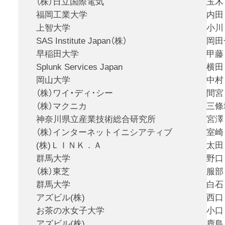
（株）日立国際電気
玉木
福岡工業大学
内田
上智大学
小川
SAS Institute Japan（株）
岡田
早稲田大学
甲藤
Splunk Services Japan
横田
岡山大学
中村
（株）ワイ・ディ･シー
間宮
（株）マクニカ
三條
神奈川県立産業技術総合研究所
宮澤
（株）インターネットイニシアティブ
室崎
(株)ＬＩＮＫ．Ａ
太田
群馬大学
野口
（株）東芝
服部
群馬大学
白石
アズビル(株)
西口
お茶の水女子大学
小口
アズビル(株)
鹿島