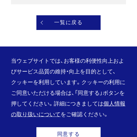
一覧に戻る
当ウェブサイトでは、お客様の利便性向上およ
びサービス品質の維持・向上を目的として、
クッキーを利用しています。クッキーの利用に
PAGE TOP
ご同意いただける場合は、「同意する」ボタンを
推奨環境
ご利用条件
押してください。詳細につきましては
個人情報
情報セキュリティ・個人情報基本方針
の取り扱いについて
をご確認ください。
品質・環境統合方針
Copyright© KOZO KEIKAKU ENGINEERING Inc.
同意する